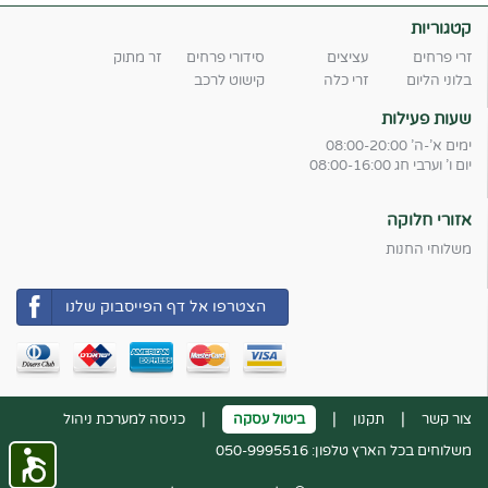
קטגוריות
זרי פרחים
עציצים
סידורי פרחים
זר מתוק
בלוני הליום
זרי כלה
קישוט לרכב
שעות פעילות
ימים א'-ה' 08:00-20:00
יום ו' וערבי חג 08:00-16:00
אזורי חלוקה
משלוחי החנות
הצטרפו אל דף הפייסבוק שלנו
|
|
|
צור קשר
תקנון
ביטול עסקה
כניסה למערכת ניהול
משלוחים בכל הארץ טלפון: 050-9995516