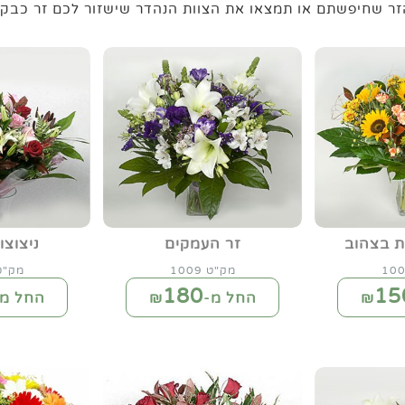
זר שחיפשתם או תמצאו את הצוות הנהדר שישזור לכם זר כבק
ת בצהוב
זר העמקים
ניצוצ
מק"ט 1009
מק"ט 10
180
15
החל מ-₪
החל מ-