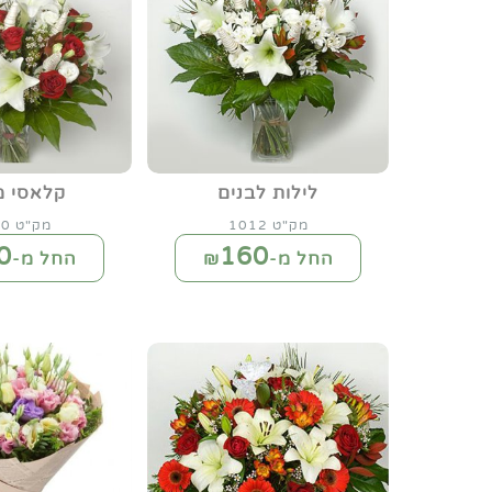
לילות לבנים
קלאסי מ
מק"ט 1012
מק"ט 1000
0
160
החל מ-₪
החל מ-₪