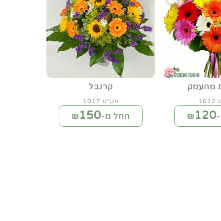
ת מהעמק
קרנבל
10
מק"ט 1017
150
120
₪
החל מ-₪