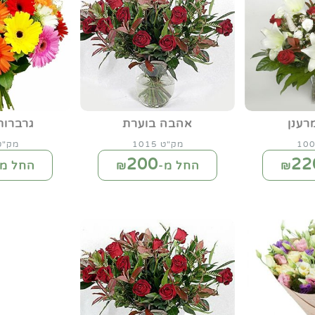
רענן
אהבה בוערת
גרברו
מק"ט 1015
מק"ט 12
200
22
החל מ-₪
החל מ-