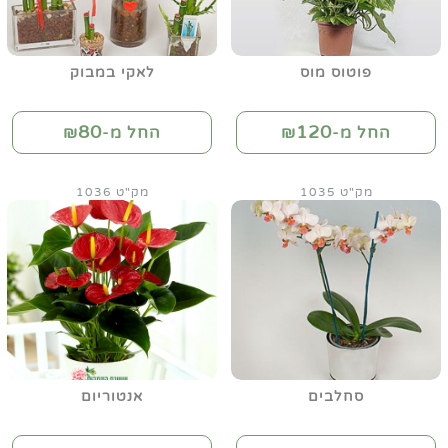
פוטוס מוס
לאקי במבוק
80
120
החל מ-₪
החל מ-₪
מק"ט 1035
מק"ט 1036
סחלבים
אנטוריום