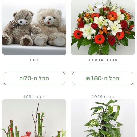
אהבה אביבית
דובי
70
180
החל מ-₪
החל מ-₪
מק"ט 1029
מק"ט 1034