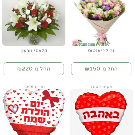
זר ליזיאנטוס
קלאסי מרענן
220
150
החל מ-₪
החל מ-₪
מק"ט 1002
מק"ט 1005