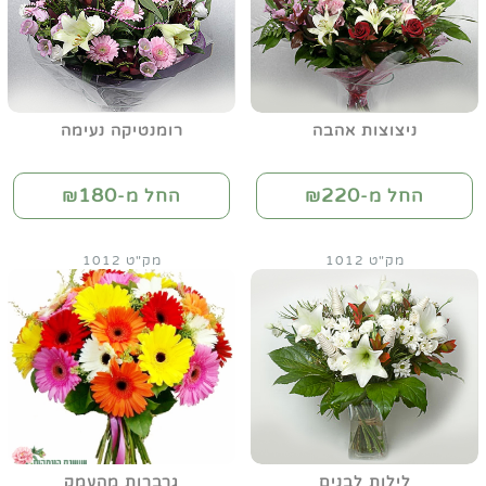
ניצוצות אהבה
רומנטיקה נעימה
180
220
החל מ-₪
החל מ-₪
מק"ט 1012
מק"ט 1012
לילות לבנים
גרברות מהעמק