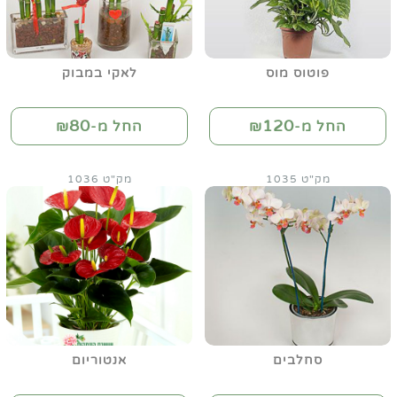
פוטוס מוס
לאקי במבוק
80
120
החל מ-₪
החל מ-₪
מק"ט 1035
מק"ט 1036
סחלבים
אנטוריום