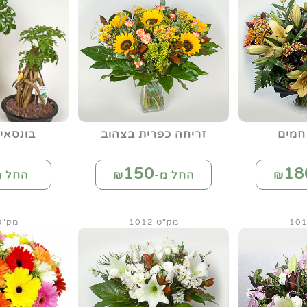
חמים
זריחה כפרית בצהוב
בונסאי
150
18
החל מ-₪
החל מ
מק"ט 1012
מק"ט 12