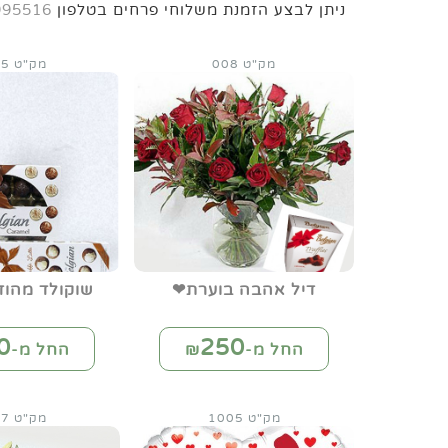
ניתן לבצע הזמנת משלוחי פרחים בטלפון
995516
מק"ט 008
מק"ט 0085
דיל אהבה בוערת❤
שוקולד מהוד
0
250
החל מ-₪
החל מ-₪
מק"ט 1005
מק"ט 1007