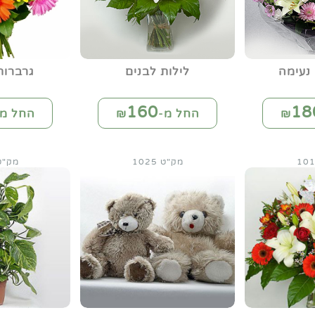
נעימה
לילות לבנים
גרברו
160
18
החל מ-₪
החל מ-
מק"ט 1025
מק"ט 29