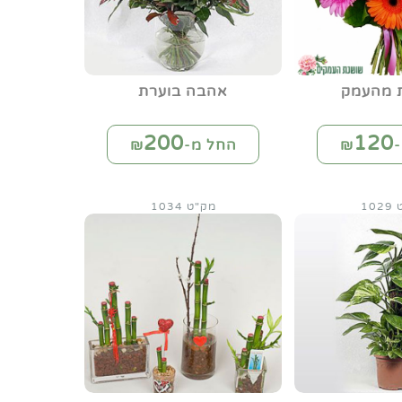
ת מהעמק
אהבה בוערת
200
120
₪
החל מ-₪
10
מק"ט 1034