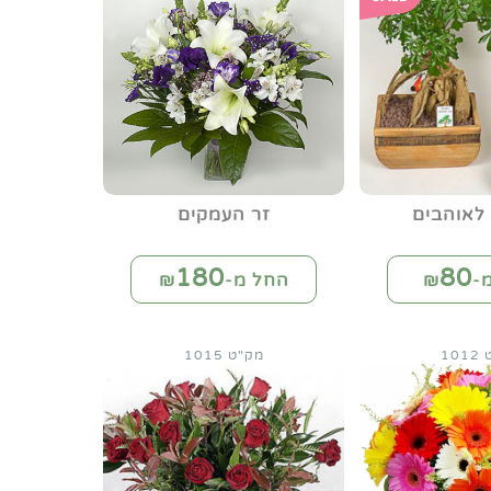
 לאוהבים
זר העמקים
180
80
-₪
החל מ-₪
10
מק"ט 1015