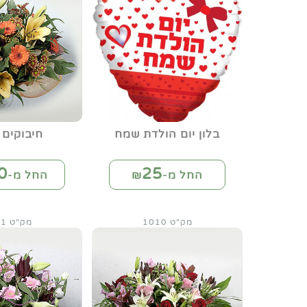
בלון יום הולדת שמח
חיבוקים 
0
25
החל מ-₪
החל מ-₪
מק"ט 1010
מק"ט 1011