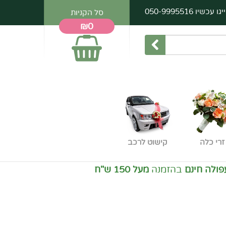
יגו עכשיו
050-9995516
סל הקניות
₪0
זרי כלה
קישוט לרכב
בהזמנה
מעל 150 ש"ח