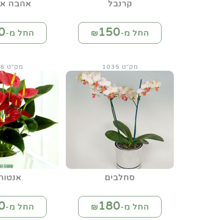
קרנבל
אהבה אב
0
150
החל מ-₪
החל מ-₪
מק"ט 1035
מק"ט 1036
סחלבים
אנטורי
0
180
החל מ-₪
החל מ-₪