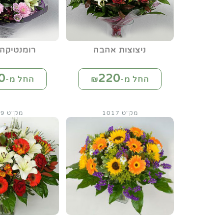
ניצוצות אהבה
רומנטיקה 
0
220
החל מ-₪
החל מ-₪
מק"ט 1017
מק"ט 1019