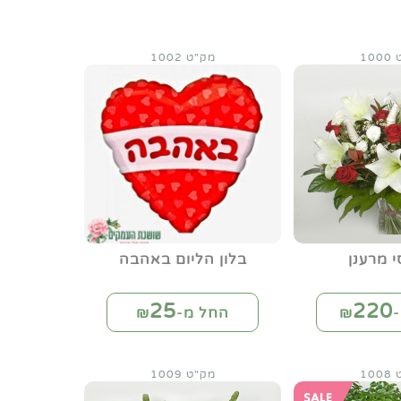
10
מק"ט 1002
 מרענן
בלון הליום באהבה
25
220
₪
החל מ-₪
10
מק"ט 1009