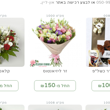
050-9
או לבצע רכישה באתר
און-ליין
.
מק"ט 1000
מק"ט 00
ר כשל"פ
זר ליזיאנטוס
קלאסי
150
10
החל מ-₪
החל מ-
מק"ט 1008
מק"ט 08