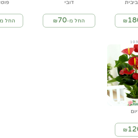
יבית
דובי
פוטו
70
18
החל מ-₪
החל מ-
ום
12