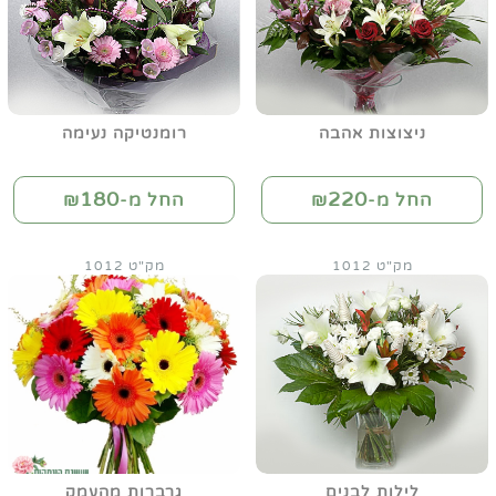
ניצוצות אהבה
רומנטיקה נעימה
180
220
החל מ-₪
החל מ-₪
מק"ט 1012
מק"ט 1012
לילות לבנים
גרברות מהעמק