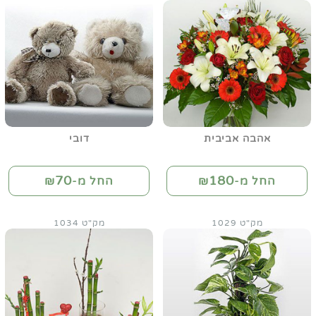
אהבה אביבית
דובי
70
180
החל מ-₪
החל מ-₪
מק"ט 1029
מק"ט 1034