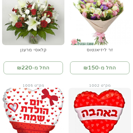
זר ליזיאנטוס
קלאסי מרענן
220
150
החל מ-₪
החל מ-₪
מק"ט 1002
מק"ט 1005