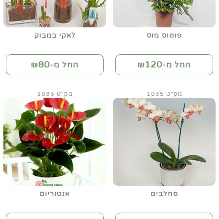
פוטוס מוס
לאקי במבוק
80
120
החל מ-₪
החל מ-₪
מק"ט 1035
מק"ט 1036
סחלבים
אנטוריום