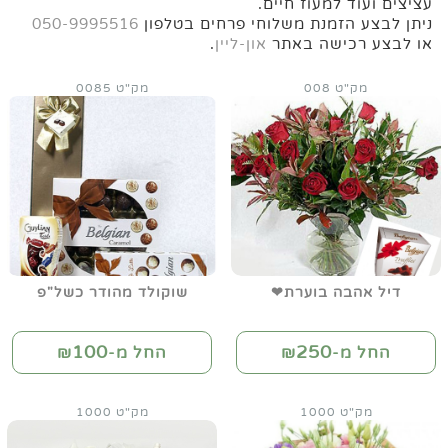
עציצים ועוד למעוז חיים.
ניתן לבצע הזמנת משלוחי פרחים בטלפון
050-9995516
או לבצע רכישה באתר
און-ליין
.
מק"ט 008
מק"ט 0085
דיל אהבה בוערת❤
שוקולד מהודר כשל"פ
100
250
החל מ-₪
החל מ-₪
מק"ט 1000
מק"ט 1000