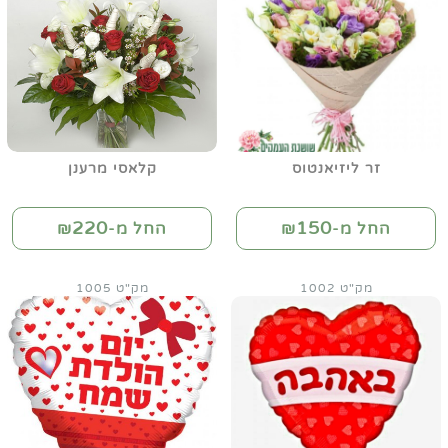
זר ליזיאנטוס
קלאסי מרענן
220
150
החל מ-₪
החל מ-₪
מק"ט 1002
מק"ט 1005