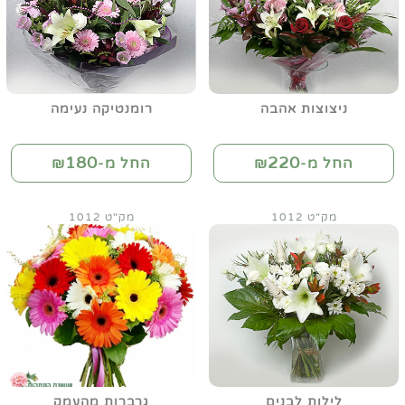
ניצוצות אהבה
רומנטיקה נעימה
180
220
החל מ-₪
החל מ-₪
מק"ט 1012
מק"ט 1012
לילות לבנים
גרברות מהעמק