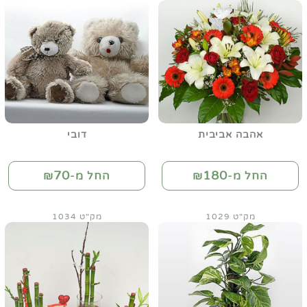
אהבה אביבית
דובי
70
180
החל מ-₪
החל מ-₪
מק"ט 1029
מק"ט 1034