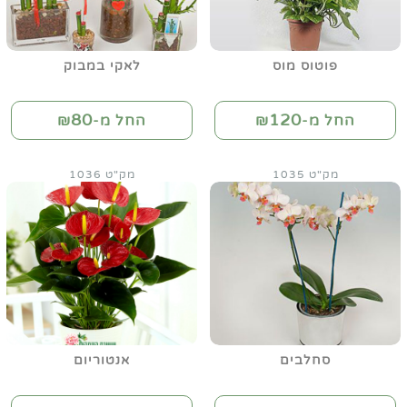
פוטוס מוס
לאקי במבוק
80
120
החל מ-₪
החל מ-₪
מק"ט 1035
מק"ט 1036
סחלבים
אנטוריום