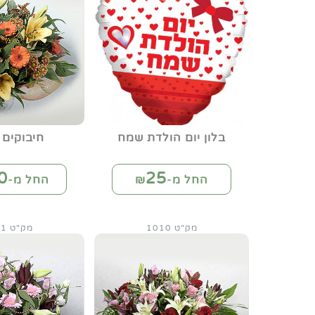
בלון יום הולדת שמח
חיבוקים 
0
25
החל מ-₪
החל מ-₪
מק"ט 1010
מק"ט 1011