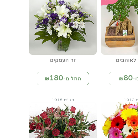
 לאוהבים
זר העמקים
180
80
-₪
החל מ-₪
10
מק"ט 1015