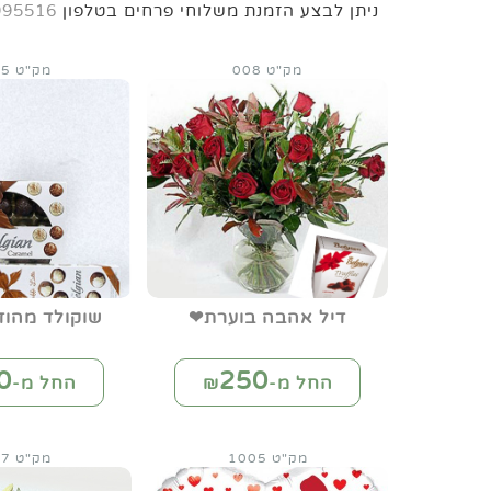
ניתן לבצע הזמנת משלוחי פרחים בטלפון
995516
מק"ט 008
מק"ט 0085
דיל אהבה בוערת❤
שוקולד מהוד
0
250
החל מ-₪
החל מ-₪
מק"ט 1005
מק"ט 1007