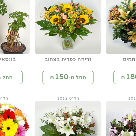
חמים
זריחה כפרית בצהוב
בונסאי
150
18
החל מ-₪
החל מ
מק"ט 1012
מק"ט 12