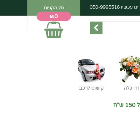
יגו עכשיו
050-9995516
סל הקניות
₪0
זרי כלה
קישוט לרכב