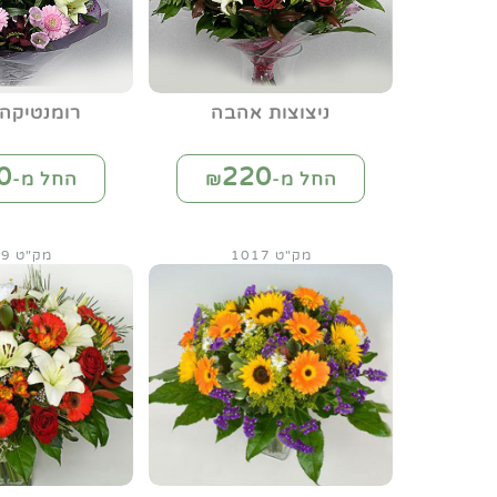
ניצוצות אהבה
רומנטיקה 
0
220
החל מ-₪
החל מ-₪
מק"ט 1017
מק"ט 1019