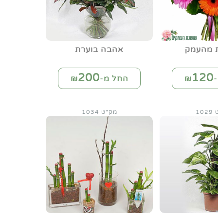
ת מהעמק
אהבה בוערת
200
120
₪
החל מ-₪
10
מק"ט 1034