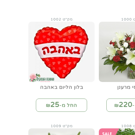
10
מק"ט 1002
 מרענן
בלון הליום באהבה
25
220
₪
החל מ-₪
10
מק"ט 1009