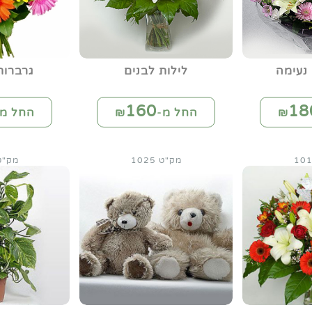
נעימה
לילות לבנים
גרברו
160
18
החל מ-₪
החל מ-
מק"ט 1025
מק"ט 29