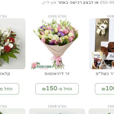
050-9
או לבצע רכישה באתר
און-ליין
.
מק"ט 1000
מק"ט 00
ר כשל"פ
זר ליזיאנטוס
קלאסי
150
10
החל מ-₪
החל מ-
מק"ט 1008
מק"ט 08