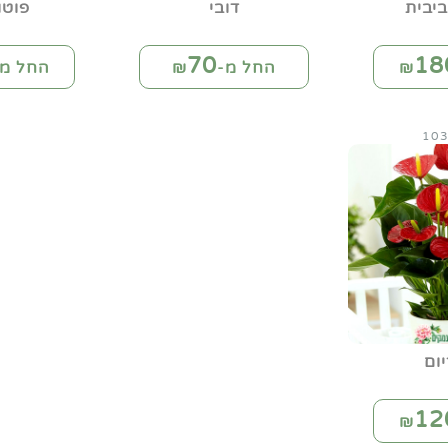
יבית
דובי
פוטו
70
18
החל מ-₪
החל מ-
ום
12