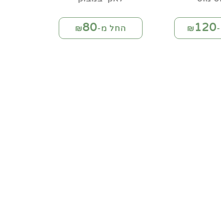
80
120
₪
החל מ-₪