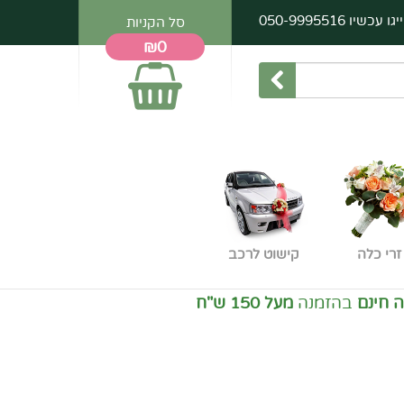
יגו עכשיו
050-9995516
סל הקניות
₪0
זרי כלה
קישוט לרכב
זמנה
מעל 150 ש"ח