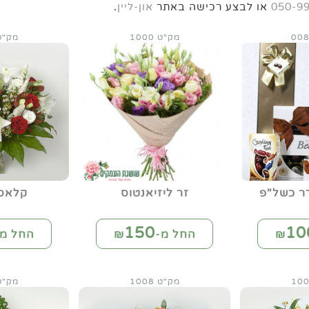
050-9
או לבצע רכישה באתר
און-ליין
.
מק"ט 1000
מק"ט 00
ר כשל"פ
זר ליזיאנטוס
קלאסי
150
10
החל מ-₪
החל מ-
מק"ט 1008
מק"ט 08