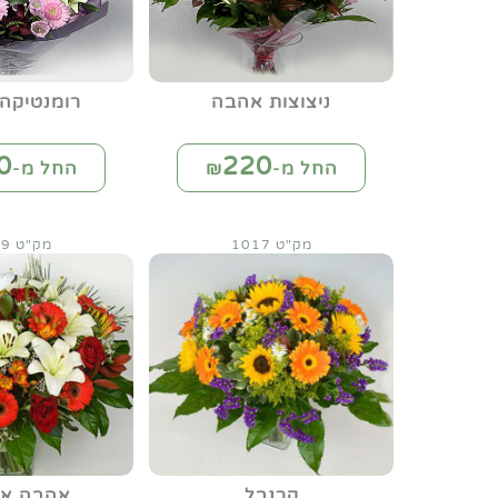
ניצוצות אהבה
רומנטיקה 
0
220
החל מ-₪
החל מ-₪
מק"ט 1017
מק"ט 1019
קרנבל
אהבה אב