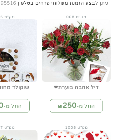
ניתן לבצע הזמנת משלוחי פרחים בטלפון
995516
מק"ט 008
מק"ט 0085
דיל אהבה בוערת❤
שוקולד מהוד
0
250
החל מ-₪
החל מ-₪
מק"ט 1005
מק"ט 1007