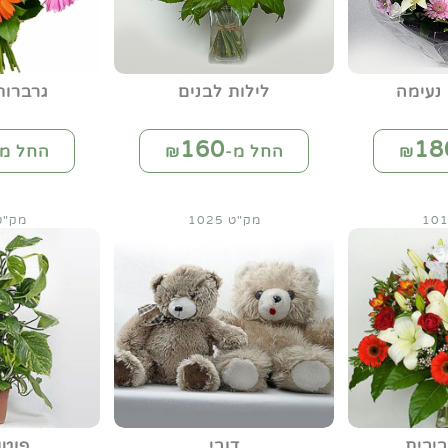
נעימה
לילות לבנים
גרברו
160
18
החל מ-₪
החל מ-
מק"ט 1025
מק"ט 29
יבית
דובי
פוטו