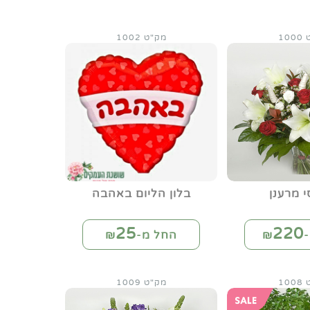
10
מק"ט 1002
 מרענן
בלון הליום באהבה
25
220
₪
החל מ-₪
10
מק"ט 1009