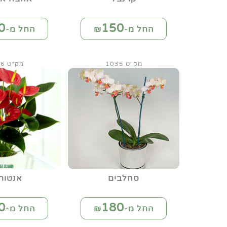
0
150
החל מ-₪
החל מ-₪
מק"ט 1035
מק"ט 1036
סחלבים
אנטורי
0
180
החל מ-₪
החל מ-₪