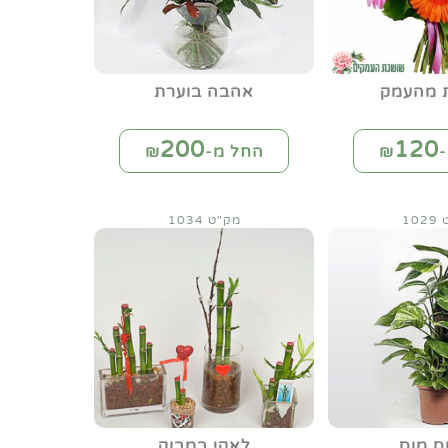
ת מהעמק
אהבה בוערת
200
120
₪
החל מ-₪
10
מק"ט 1034
ס מוס
לאקי במבוק