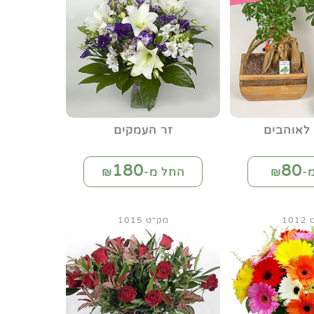
 לאוהבים
זר העמקים
180
80
-₪
החל מ-₪
10
מק"ט 1015