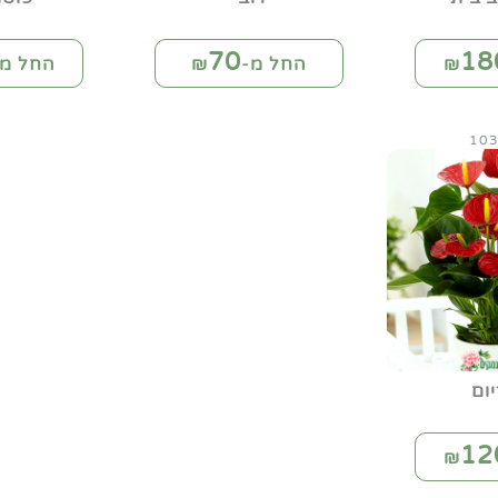
70
18
החל מ-₪
החל מ-
ום
12