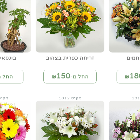
חמים
זריחה כפרית בצהוב
בונסאי
150
18
החל מ-₪
החל מ
מק"ט 1012
מק"ט 12