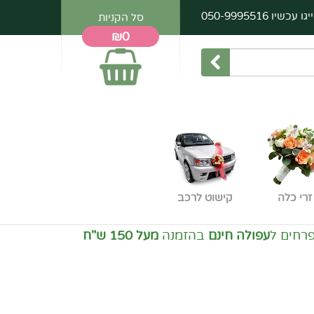
יגו עכשיו
050-9995516
סל הקניות
₪0
זרי כלה
קישוט לרכב
ים ל
עפולה חינם
בהזמנה
מעל 150 ש"ח