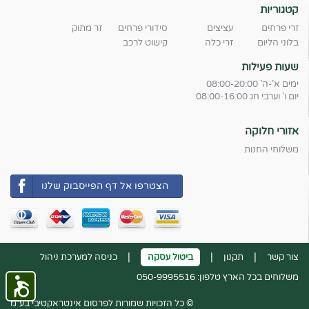
קטגוריות
זרי פרחים
עציצים
סידורי פרחים
זר מתוק
בלוני הליום
זרי כלה
קישוט לרכב
שעות פעילות
ימים א'-ה' 08:00-20:00
יום ו' וערבי חג 08:00-16:00
אזורי חלוקה
משלוחי החנות
הצטרפו אל דף הפייסבוק שלנו
|
|
|
צור קשר
תקנון
ביטול עסקה
כניסה למערכת ניהול
משלוחים בכל הארץ טלפון: 050-9995516
© כל הזכויות שמורות לפרסום אינטראקטיבי בע״מ