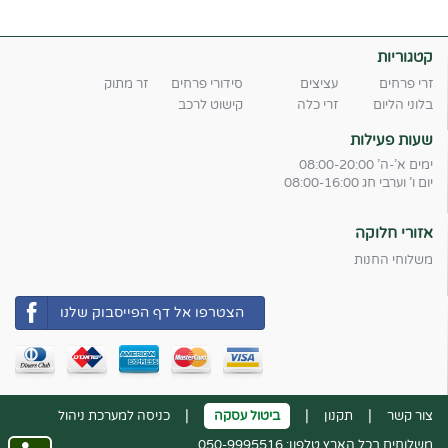
קטגוריות
זרי פרחים
עציצים
סידורי פרחים
זר מתוק
בלוני הליום
זרי כלה
קישוט לרכב
שעות פעילות
ימים א'-ה' 08:00-20:00
יום ו' וערבי חג 08:00-16:00
אזורי חלוקה
משלוחי החנות
הצטרפו אל דף הפייסבוק שלנו
|
|
|
צור קשר
תקנון
ביטול עסקה
כניסה למערכת ניהול
משלוחים בכל הארץ טלפון: 050-9995516